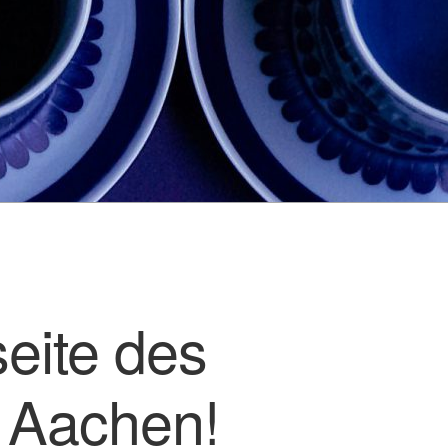
eite des
s Aachen!